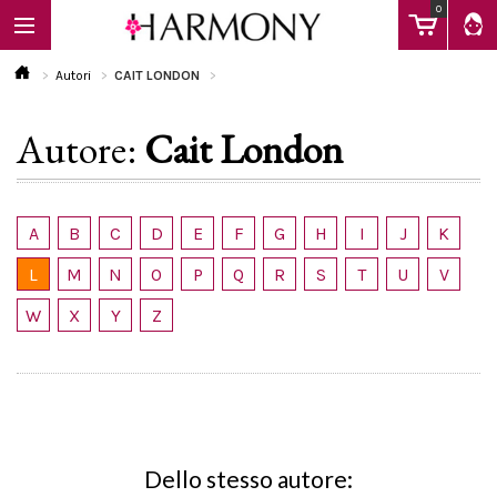
0
Autori
CAIT LONDON
Autore:
Cait London
EBOOK
LIBRI
A
B
C
D
E
F
G
H
I
J
K
L
M
N
O
P
Q
R
S
T
U
V
Calendario
W
X
Y
Z
FAQ
Dello stesso autore: