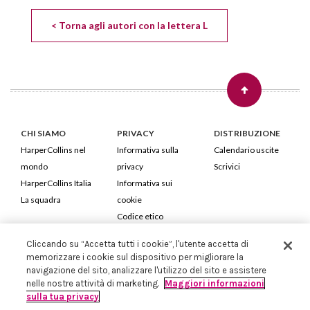
< Torna agli autori con la lettera L
CHI SIAMO
PRIVACY
DISTRIBUZIONE
HarperCollins nel
Informativa sulla
Calendario uscite
mondo
privacy
Scrivici
HarperCollins Italia
Informativa sui
La squadra
cookie
Codice etico
Cliccando su “Accetta tutti i cookie”, l'utente accetta di
HarperCollins Italia S.p.A. Viale Monte Nero, 84 - 20135 Milano
memorizzare i cookie sul dispositivo per migliorare la
Cod. Fiscale e P.IVA 05946780151 - Capitale Sociale 258.250 €
navigazione del sito, analizzare l'utilizzo del sito e assistere
Iscritta in Milano al Registro delle imprese nr.198004 e REA nr.1051898
nelle nostre attività di marketing.
Maggiori informazioni
sulla tua privacy