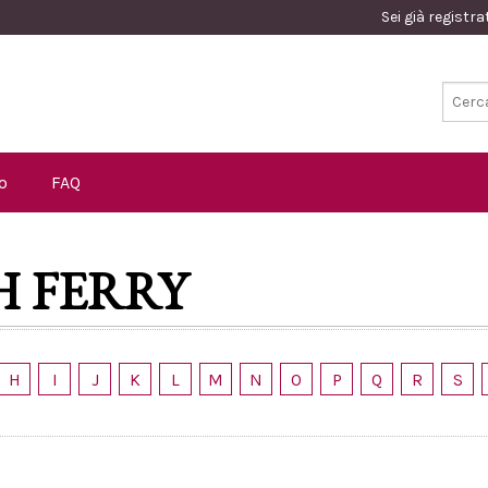
Sei già registr
o
FAQ
H FERRY
H
I
J
K
L
M
N
O
P
Q
R
S