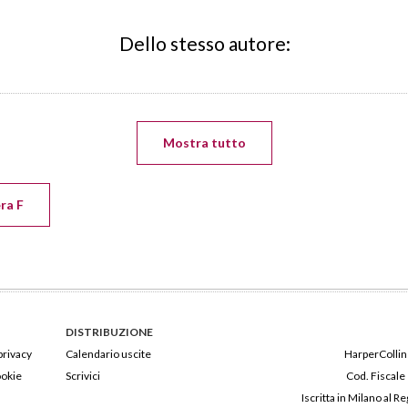
Dello stesso autore:
Mostra tutto
era F
DISTRIBUZIONE
privacy
Calendario uscite
HarperCollins
ookie
Scrivici
Cod. Fiscale
Iscritta in Milano al