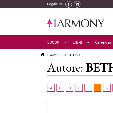
Seguici su
EBOOK
LIBRI
Calendari
Autori
BETH FERRY
Autore:
BET
A
B
C
D
E
F
G