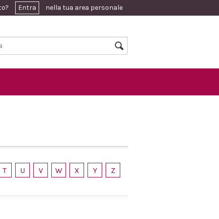
ato?
Entra
nella tua area personale
T
U
V
W
X
Y
Z