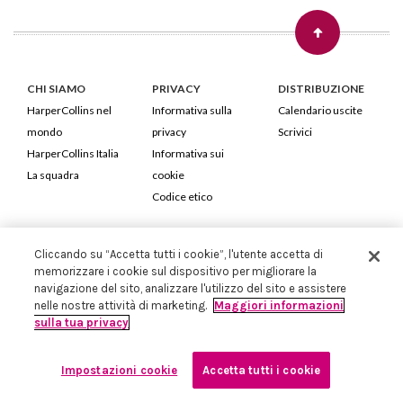
CHI SIAMO
PRIVACY
DISTRIBUZIONE
HarperCollins nel
Informativa sulla
Calendario uscite
mondo
privacy
Scrivici
HarperCollins Italia
Informativa sui
La squadra
cookie
Codice etico
HarperCollins Italia S.p.A. Viale Monte Nero, 84 - 20135 Milano
Cliccando su “Accetta tutti i cookie”, l'utente accetta di
Cod. Fiscale e P.IVA 05946780151 - Capitale Sociale 258.250 €
memorizzare i cookie sul dispositivo per migliorare la
Iscritta in Milano al Registro delle imprese nr.198004 e REA nr.1051898
navigazione del sito, analizzare l'utilizzo del sito e assistere
nelle nostre attività di marketing.
Maggiori informazioni
sulla tua privacy
Impostazioni cookie
Accetta tutti i cookie