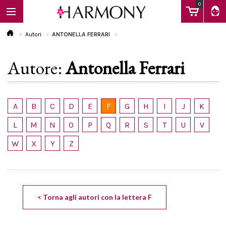
0
Autori
ANTONELLA FERRARI
Autore:
Antonella Ferrari
EBOOK
LIBRI
A
B
C
D
E
F
G
H
I
J
K
L
M
N
O
P
Q
R
S
T
U
V
Calendario
W
X
Y
Z
FAQ
< Torna agli autori con la lettera F