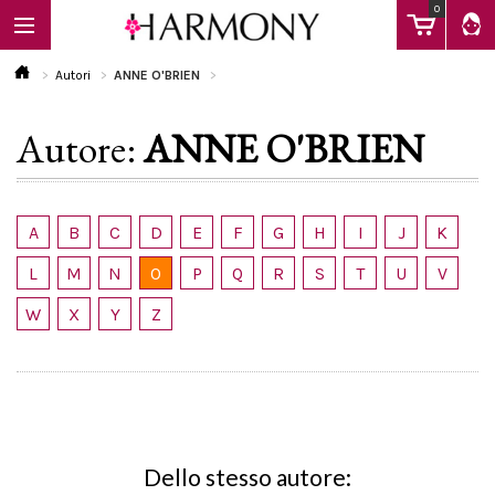
0
Autori
ANNE O'BRIEN
Autore:
ANNE O'BRIEN
EBOOK
LIBRI
A
B
C
D
E
F
G
H
I
J
K
L
M
N
O
P
Q
R
S
T
U
V
Calendario
W
X
Y
Z
FAQ
Dello stesso autore: