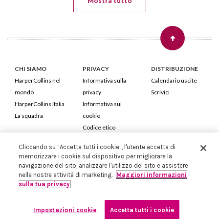
Mostra tutto
CHI SIAMO
PRIVACY
DISTRIBUZIONE
HarperCollins nel
Informativa sulla
Calendario uscite
mondo
privacy
Scrivici
HarperCollins Italia
Informativa sui
La squadra
cookie
Codice etico
Cliccando su “Accetta tutti i cookie”, l'utente accetta di
HarperCollins Italia S.p.A. Viale Monte Nero, 84 - 20135 Milano
memorizzare i cookie sul dispositivo per migliorare la
Cod. Fiscale e P.IVA 05946780151 - Capitale Sociale 258.250 €
navigazione del sito, analizzare l'utilizzo del sito e assistere
Iscritta in Milano al Registro delle imprese nr.198004 e REA nr.1051898
nelle nostre attività di marketing.
Maggiori informazioni
sulla tua privacy
Impostazioni cookie
Accetta tutti i cookie