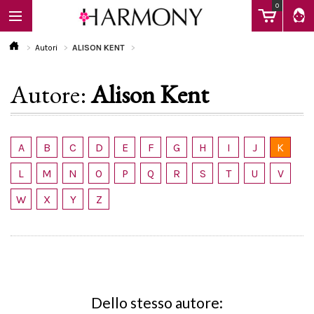
0
Autori
ALISON KENT
Autore:
Alison Kent
EBOOK
LIBRI
A
B
C
D
E
F
G
H
I
J
K
L
M
N
O
P
Q
R
S
T
U
V
Calendario
W
X
Y
Z
FAQ
Dello stesso autore: