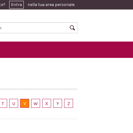
ato?
Entra
nella tua area personale
T
U
V
W
X
Y
Z