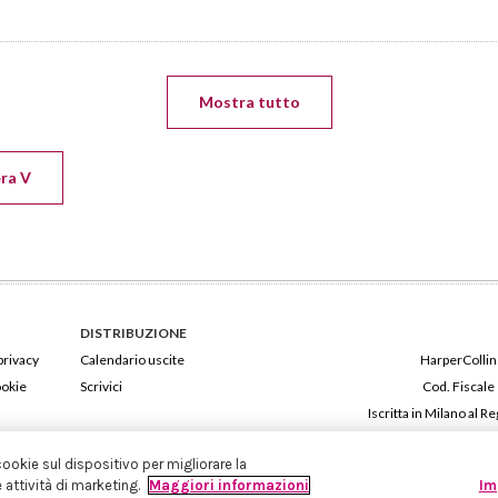
Mostra tutto
era V
DISTRIBUZIONE
privacy
Calendario uscite
HarperCollins
ookie
Scrivici
Cod. Fiscale
Iscritta in Milano al
cookie sul dispositivo per migliorare la
e attività di marketing.
Maggiori informazioni
Im