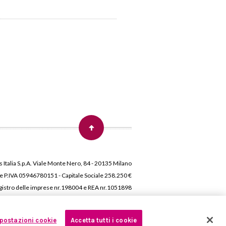
 Italia S.p.A. Viale Monte Nero, 84 - 20135 Milano
 e P.IVA 05946780151 - Capitale Sociale 258.250 €
 Registro delle imprese nr.198004 e REA nr.1051898
postazioni cookie
Accetta tutti i cookie