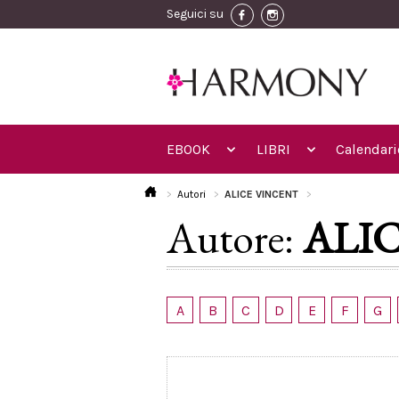
Seguici su
EBOOK
LIBRI
Calendari
Autori
ALICE VINCENT
Autore:
ALI
A
B
C
D
E
F
G