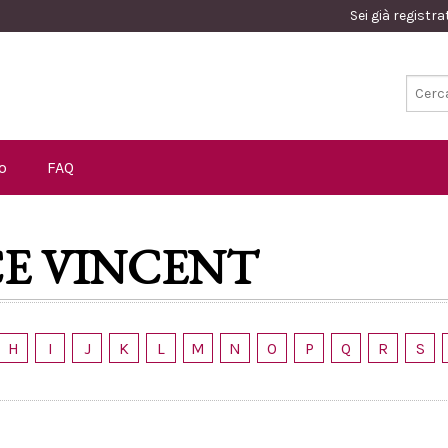
Sei già registr
o
FAQ
CE VINCENT
H
I
J
K
L
M
N
O
P
Q
R
S