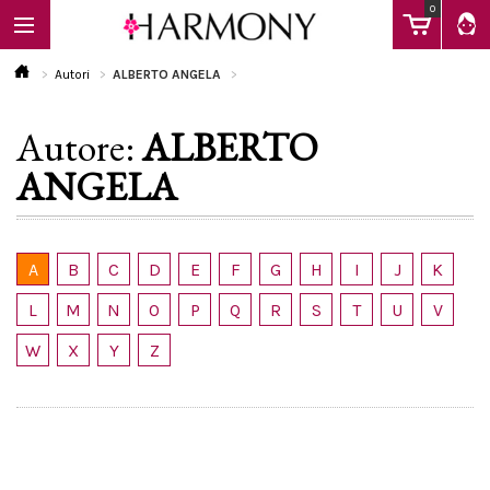
0
Autori
ALBERTO ANGELA
Autore:
ALBERTO
EBOOK
ANGELA
LIBRI
A
B
C
D
E
F
G
H
I
J
K
Calendario
L
M
N
O
P
Q
R
S
T
U
V
W
X
Y
Z
FAQ