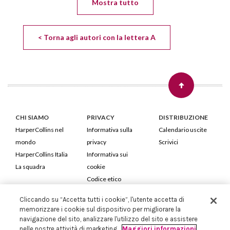
Mostra tutto
< Torna agli autori con la lettera A
CHI SIAMO
PRIVACY
DISTRIBUZIONE
HarperCollins nel
Informativa sulla
Calendario uscite
mondo
privacy
Scrivici
HarperCollins Italia
Informativa sui
La squadra
cookie
Codice etico
Cliccando su “Accetta tutti i cookie”, l'utente accetta di
HarperCollins Italia S.p.A. Viale Monte Nero, 84 - 20135 Milano
memorizzare i cookie sul dispositivo per migliorare la
Cod. Fiscale e P.IVA 05946780151 - Capitale Sociale 258.250 €
navigazione del sito, analizzare l'utilizzo del sito e assistere
Iscritta in Milano al Registro delle imprese nr.198004 e REA nr.1051898
nelle nostre attività di marketing.
Maggiori informazioni