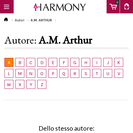
0
Autori
A.M. ARTHUR
Autore:
A.M. Arthur
EBOOK
LIBRI
A
B
C
D
E
F
G
H
I
J
K
L
M
N
O
P
Q
R
S
T
U
V
Calendario
W
X
Y
Z
FAQ
Dello stesso autore: