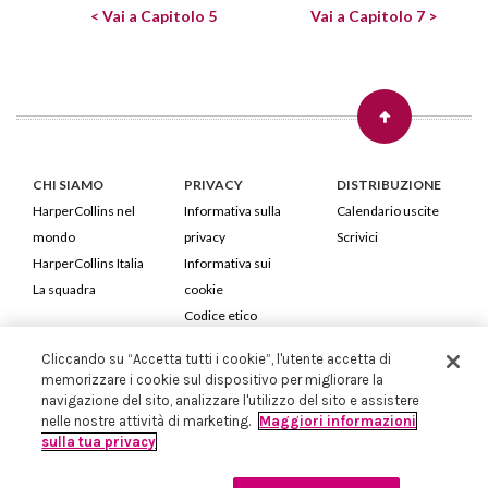
< Vai a Capitolo 5
Vai a Capitolo 7 >
CHI SIAMO
PRIVACY
DISTRIBUZIONE
HarperCollins nel
Informativa sulla
Calendario uscite
mondo
privacy
Scrivici
HarperCollins Italia
Informativa sui
La squadra
cookie
Codice etico
Cliccando su “Accetta tutti i cookie”, l'utente accetta di
HarperCollins Italia S.p.A. Viale Monte Nero, 84 - 20135 Milano
memorizzare i cookie sul dispositivo per migliorare la
Cod. Fiscale e P.IVA 05946780151 - Capitale Sociale 258.250 €
navigazione del sito, analizzare l'utilizzo del sito e assistere
Iscritta in Milano al Registro delle imprese nr.198004 e REA nr.1051898
nelle nostre attività di marketing.
Maggiori informazioni
sulla tua privacy