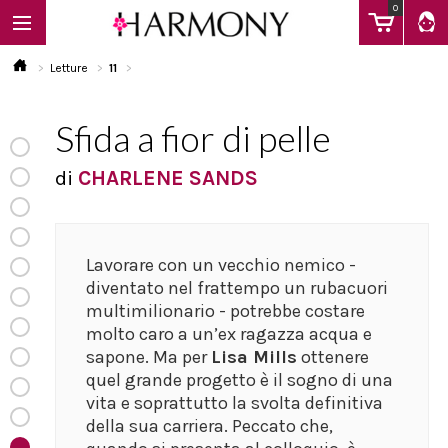
0
Letture
11
Sfida a fior di pelle
EBOOK
di
CHARLENE SANDS
LIBRI
Lavorare con un vecchio nemico -
Calendario
diventato nel frattempo un rubacuori
multimilionario - potrebbe costare
molto caro a un’ex ragazza acqua e
FAQ
sapone. Ma per
Lisa Mills
ottenere
quel grande progetto è il sogno di una
vita e soprattutto la svolta definitiva
della sua carriera. Peccato che,