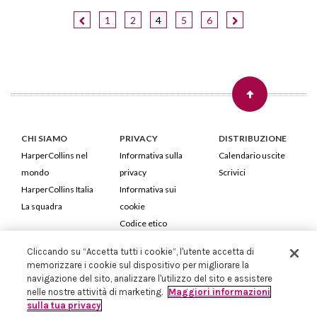
1
2
4
5
6
CHI SIAMO
PRIVACY
DISTRIBUZIONE
HarperCollins nel
Informativa sulla
Calendario uscite
mondo
privacy
Scrivici
HarperCollins Italia
Informativa sui
La squadra
cookie
Codice etico
Cliccando su “Accetta tutti i cookie”, l'utente accetta di
HarperCollins Italia S.p.A. Viale Monte Nero, 84 - 20135 Milano
memorizzare i cookie sul dispositivo per migliorare la
Cod. Fiscale e P.IVA 05946780151 - Capitale Sociale 258.250 €
navigazione del sito, analizzare l'utilizzo del sito e assistere
Iscritta in Milano al Registro delle imprese nr.198004 e REA nr.1051898
nelle nostre attività di marketing.
Maggiori informazioni
sulla tua privacy