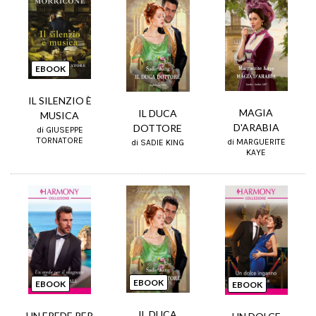
EBOOK
IL SILENZIO È
MAGIA
IL DUCA
MUSICA
D'ARABIA
DOTTORE
di GIUSEPPE
TORNATORE
di MARGUERITE
di SADIE KING
KAYE
EBOOK
EBOOK
EBOOK
IL DUCA
UN EREDE PER