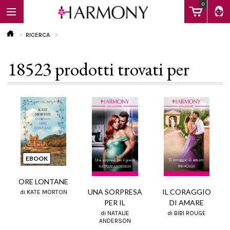
0
RICERCA
18523 prodotti trovati per
EBOOK
LIBRI
Calendario
EBOOK
FAQ
ORE LONTANE
UNA SORPRESA
IL CORAGGIO
di KATE MORTON
PER IL
DI AMARE
di NATALIE
di BIBI ROUGE
ANDERSON