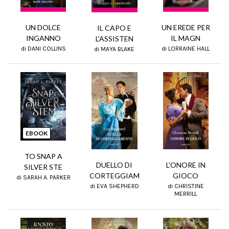
UN EREDE PER
UN DOLCE
IL CAPO E
IL MAGN
INGANNO
L'ASSISTEN
di LORRAINE HALL
di DANI COLLINS
di MAYA BLAKE
EBOOK
TO SNAP A
DUELLO DI
L'ONORE IN
SILVER STE
CORTEGGIAM
GIOCO
di SARAH A. PARKER
di EVA SHEPHERD
di CHRISTINE
MERRILL