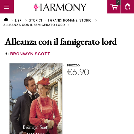
0
LIBRI
STORICI
I GRANDI ROMANZI STORICI
ALLEANZA CON IL FAMIGERATO LORD
Alleanza con il famigerato lord
EBOOK
di
BRONWYN SCOTT
LIBRI
PREZZO
€6.90
Calendario
FAQ