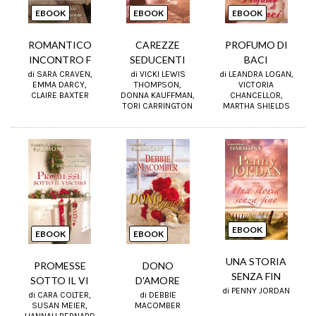
EBOOK
EBOOK
EBOOK
ROMANTICO
CAREZZE
PROFUMO DI
INCONTRO F
SEDUCENTI
BACI
di SARA CRAVEN,
di VICKI LEWIS
di LEANDRA LOGAN,
EMMA DARCY,
THOMPSON,
VICTORIA
CLAIRE BAXTER
DONNA KAUFFMAN,
CHANCELLOR,
TORI CARRINGTON
MARTHA SHIELDS
EBOOK
EBOOK
EBOOK
UNA STORIA
DONO
PROMESSE
SENZA FIN
D'AMORE
SOTTO IL VI
di PENNY JORDAN
di DEBBIE
di CARA COLTER,
MACOMBER
SUSAN MEIER,