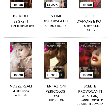
EBOOK
EBOOK
EBOOK
INTIMI
BRIVIDI E
GIOCHI
DISCORSI A DU
SEGRETI
D'AMORE E POT
di EMMA DARCY
di EMILIE RICHARDS
di MARY LYNN
BAXTER
EBOOK
EBOOK
EBOOK
NOZZE REALI
TENTAZIONI
SCELTE
PERICOLOS
PROVOCANTI
di REBECCA
WINTERS
di TORI
di JO LEIGH,
CARRINGTON
SUZANNE FORSTER,
ELIZABETH BEVARLY