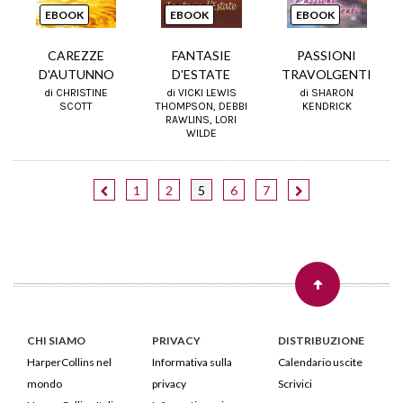
EBOOK
EBOOK
EBOOK
CAREZZE
FANTASIE
PASSIONI
D'AUTUNNO
D'ESTATE
TRAVOLGENTI
di CHRISTINE
di VICKI LEWIS
di SHARON
SCOTT
THOMPSON, DEBBI
KENDRICK
RAWLINS, LORI
WILDE
1
2
5
6
7
CHI SIAMO
PRIVACY
DISTRIBUZIONE
HarperCollins nel
Informativa sulla
Calendario uscite
mondo
privacy
Scrivici