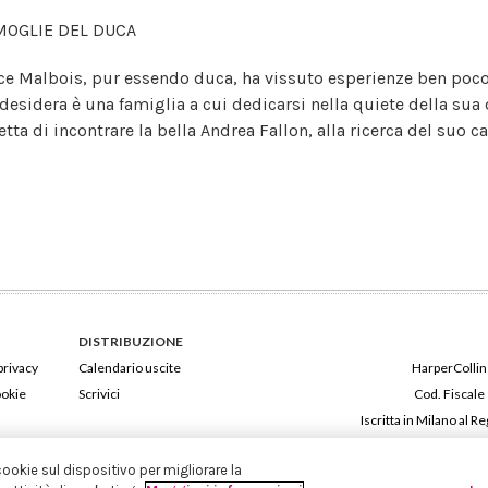
MOGLIE DEL DUCA
ce Malbois, pur essendo duca, ha vissuto esperienze ben poco n
 desidera è una famiglia a cui dedicarsi nella quiete della sua
tta di incontrare la bella Andrea Fallon, alla ricerca del suo ca
DISTRIBUZIONE
privacy
Calendario uscite
HarperCollins
ookie
Scrivici
Cod. Fiscale
Iscritta in Milano al
cookie sul dispositivo per migliorare la