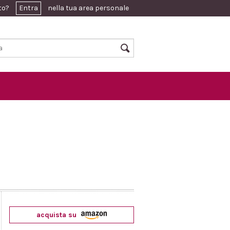
ato?
Entra
nella tua area personale
acquista su