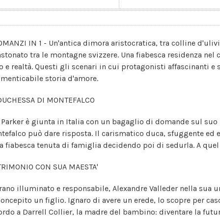
OMANZI IN 1 - Un'antica dimora aristocratica, tra colline d'uliv
astonato tra le montagne svizzere. Una fiabesca residenza nel c
o e realtà. Questi gli scenari in cui protagonisti affascinanti 
imenticabile storia d'amore.
DUCHESSA DI MONTEFALCO
y Parker è giunta in Italia con un bagaglio di domande sul suo 
tefalco può dare risposta. Il carismatico duca, sfuggente ed
la fiabesca tenuta di famiglia decidendo poi di sedurla. A quel 
RIMONIO CON SUA MAESTA'
rano illuminato e responsabile, Alexandre Valleder nella sua u
concepito un figlio. Ignaro di avere un erede, lo scopre per c
ordo a Darrell Collier, la madre del bambino: diventare la futur