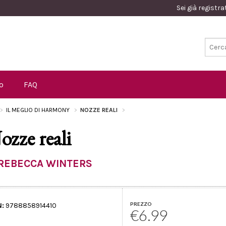
Sei già registr
o
FAQ
IL MEGLIO DI HARMONY
NOZZE REALI
ozze reali
REBECCA WINTERS
PREZZO
N:
9788858914410
€6.99