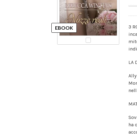
3 R
inc
mit
ind
LA 
All
Mon
nel
MAT
Sov
ha 
acc