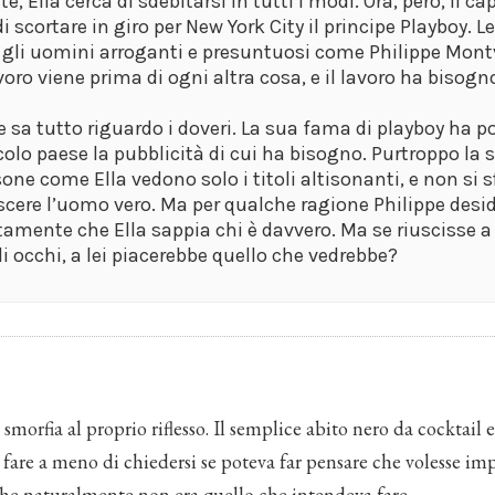
e, Ella cerca di sdebitarsi in tutti i modi. Ora, però, il ca
i scortare in giro per New York City il principe Playboy. Le
 gli uomini arroganti e presuntuosi come Philippe Mont
voro viene prima di ogni altra cosa, e il lavoro ha bisogno 
 sa tutto riguardo i doveri. La sua fama di playboy ha po
colo paese la pubblicità di cui ha bisogno. Purtroppo la
sone come Ella vedono solo i titoli altisonanti, e non si 
scere l’uomo vero. Ma per qualche ragione Philippe desi
tamente che Ella sappia chi è davvero. Ma se riuscisse a 
li occhi, a lei piacerebbe quello che vedrebbe?
 smorfia al proprio riflesso. Il semplice abito nero da cocktail 
are a meno di chiedersi se poteva far pensare che volesse imp
 che naturalmente non era quello che intendeva fare.