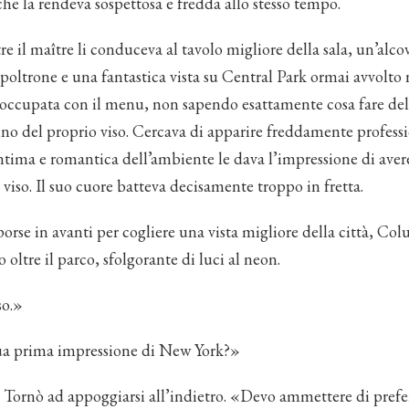
 che la rendeva sospettosa e fredda allo stesso tempo.
 il maître li conduceva al tavolo migliore della sala, un’alco
ltrone e una fantastica vista su Central Park ormai avvolto n
e occupata con il menu, non sapendo esattamente cosa fare del
ino del proprio viso. Cercava di apparire freddamente profess
intima e romantica dell’ambiente le dava l’impressione di ave
viso. Il suo cuore batteva decisamente troppo in fretta.
porse in avanti per cogliere una vista migliore della città, Co
o oltre il parco, sfolgorante di luci al neon.
so.»
ua prima impressione di New York?»
 Tornò ad appoggiarsi all’indietro. «Devo ammettere di preferi