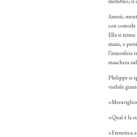
mellifluo, il
Annuì, mentre
con comode po
Ella si tenn
mani, o pers
l’atmosfera 
maschera sul 
Philippe si s
visibile giust
«Meraviglio
«Qual è la s
«Frenetica.»