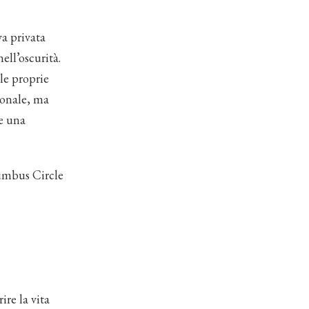
va privata
ell’oscurità.
le proprie
ionale, ma
re una
lumbus Circle
re la vita