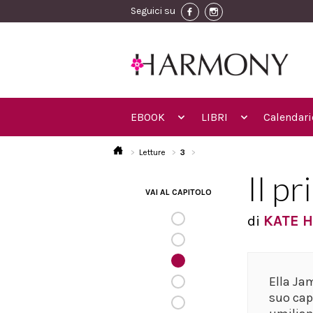
Seguici su
EBOOK
LIBRI
Calendari
Letture
3
Il p
VAI AL CAPITOLO
di
KATE 
Ella Jam
suo cap