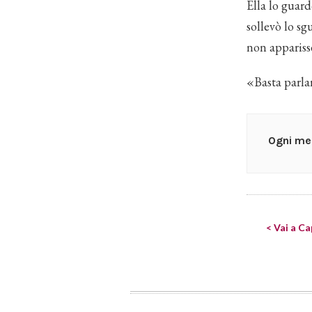
Ella lo guard
sollevò lo sg
non appariss
«Basta parla
Ogni mer
< Vai a Ca