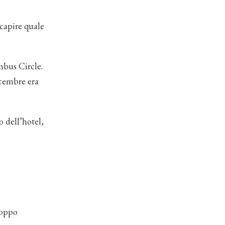
capire quale
mbus Circle.
icembre era
o dell’hotel,
roppo