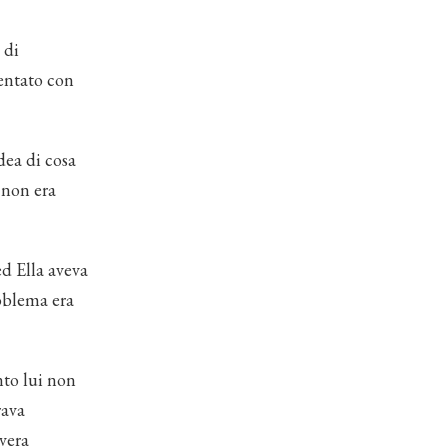
 di
entato con
dea di cosa
 non era
ed Ella aveva
roblema era
nto lui non
rava
vera