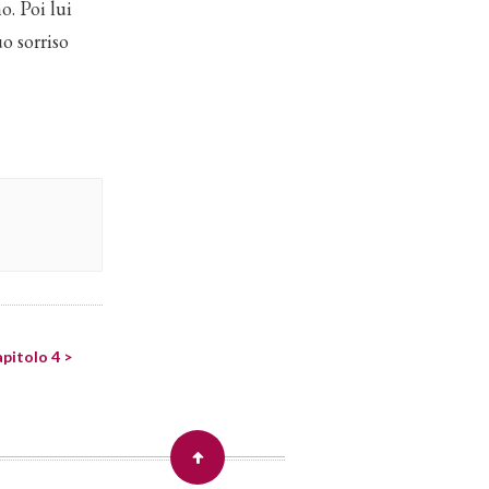
o. Poi lui
uo sorriso
apitolo 4 >