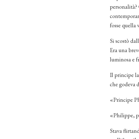
personalità?
contemporane
fosse quella v
Si scostò dal
Era una brev
luminosa e f
Il principe l
che godeva di
«Principe Phi
«Philippe, p
Stava flirta