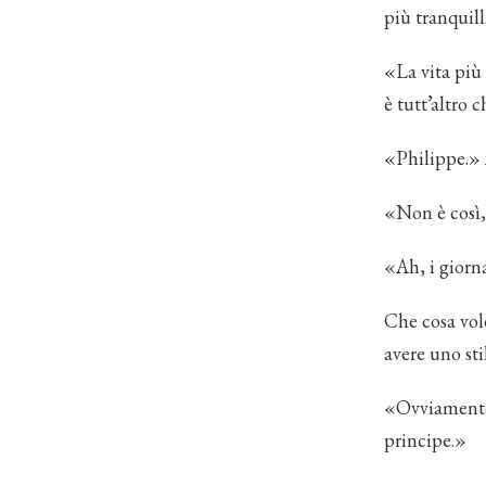
più tranquil
«La vita più 
è tutt’altro c
«Philippe.» 
«Non è così, 
«Ah, i giorna
Che cosa vol
avere uno sti
«Ovviamente.
principe.»