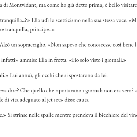
la di Montvidant, ma come ho già detto prima, è bello visitar
tranquilla...?» Ella udì lo scetticismo nella sua stessa voce. «M
he tranquilla, principe...»
Alzò un sopracciglio. «Non sapevo che conoscesse così bene l
infatti» ammise Ella in fretta. «Ho solo visto i giornali.»
li.» Lui annuì, gli occhi che si spostarono da lei.
eva dire? Che quello che riportavano i giornali non era vero?
le di vita adeguato al jet set» disse cauta.
» Si strinse nelle spalle mentre prendeva il bicchiere del vi