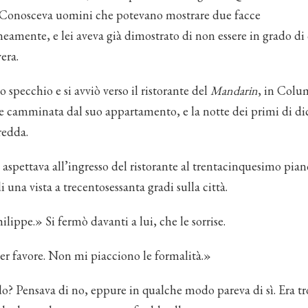
 Conosceva uomini che potevano mostrare due facce
amente, e lei aveva già dimostrato di non essere in grado di 
era.
lo specchio e si avviò verso il ristorante del
Mandarin
, in Colu
e camminata dal suo appartamento, e la notte dei primi di d
redda.
a aspettava all’ingresso del ristorante al trentacinquesimo pian
 una vista a trecentosessanta gradi sulla città.
lippe.» Si fermò davanti a lui, che le sorrise.
er favore. Non mi piacciono le formalità.»
ndo? Pensava di no, eppure in qualche modo pareva di sì. Era t