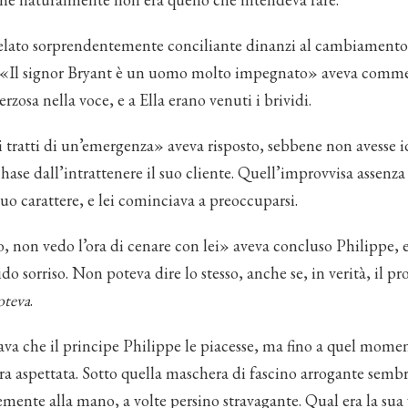
ivelato sorprendentemente conciliante dinanzi al cambiamento
«Il signor Bryant è un uomo molto impegnato» aveva comm
rzosa nella voce, e a Ella erano venuti i brividi.
 tratti di un’emergenza» aveva risposto, sebbene non avesse i
hase dall’intrattenere il suo cliente. Quell’improvvisa assenza
uo carattere, e lei cominciava a preoccuparsi.
, non vedo l’ora di cenare con lei» aveva concluso Philippe, 
ido sorriso. Non poteva dire lo stesso, anche se, in verità, il p
oteva
.
va che il principe Philippe le piacesse, ma fino a quel mome
era aspettata. Sotto quella maschera di fascino arrogante semb
mente alla mano, a volte persino stravagante. Qual era la sua 