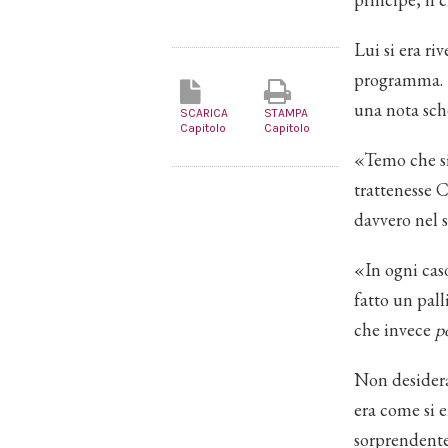
Lui si era r
programma. 
una nota sche
SCARICA
STAMPA
Capitolo
Capitolo
«Temo che si
trattenesse C
davvero nel s
«In ogni caso
fatto un pall
che invece
p
Non desidera
era come si 
sorprendente