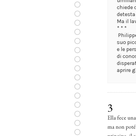
umiliant
chiede d
detesta
Ma il la
* * *
Philippe
suo pic
e le per
di cono
dispera
aprire g
3
Ella fece una
ma non poté f
principe, il