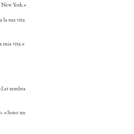
e New York.»
a la sua vita
a mia vita.»
 «Lei sembra
no. «Sono un