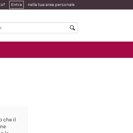
ato?
Entra
nella tua area personale
 che il
one