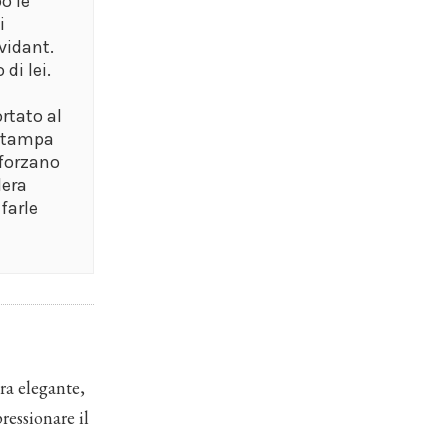
po le
i
vidant.
di lei.
rtato al
 stampa
sforzano
dera
farle
era elegante,
ressionare il