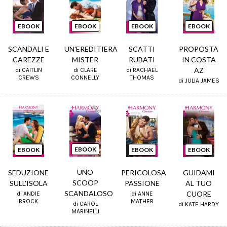
EBOOK
EBOOK
EBOOK
EBOOK
SCANDALI E
UN'EREDITIERA
SCATTI
PROPOSTA
CAREZZE
MISTER
RUBATI
IN COSTA
AZ
di CAITLIN
di CLARE
di RACHAEL
CREWS
CONNELLY
THOMAS
di JULIA JAMES
EBOOK
EBOOK
EBOOK
EBOOK
UNO
SEDUZIONE
PERICOLOSA
GUIDAMI
SCOOP
SULL'ISOLA
PASSIONE
AL TUO
SCANDALOSO
CUORE
di ANDIE
di ANNE
BROCK
MATHER
di CAROL
di KATE HARDY
MARINELLI