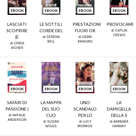
EBOOK
EBOOK
EBOOK
EBOOK
LASCIATI
LE SOTTILI
PRESTAZIONI
PROVOCAMI
SCOPRIRE
CORDE DEL
FUORI OR
di CAITLIN
CREWS
(E
di SERENA
di DEBBI
BELL
RAWLINS
di LYNDA
AICHER
EBOOK
EBOOK
EBOOK
EBOOK
SAFARI DI
LA MAPPA
UNO
LA
PASSIONE (
DEL SUO
SCANDALO
DAMIGELLA
CUO
PER LO
DELLA S
di NATALIE
ANDERSON
di SUSAN
di LUCY
di BARBARA
WIGGS
MONROE
HANNAY