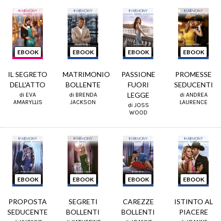
EBOOK
EBOOK
EBOOK
EBOOK
IL SEGRETO
MATRIMONIO
PASSIONE
PROMESSE
DELL'ATTO
BOLLENTE
FUORI
SEDUCENTI
LEGGE
di EVA
di BRENDA
di ANDREA
AMARYLLIS
JACKSON
LAURENCE
di JOSS
WOOD
EBOOK
EBOOK
EBOOK
EBOOK
PROPOSTA
SEGRETI
CAREZZE
ISTINTO AL
SEDUCENTE
BOLLENTI
BOLLENTI
PIACERE