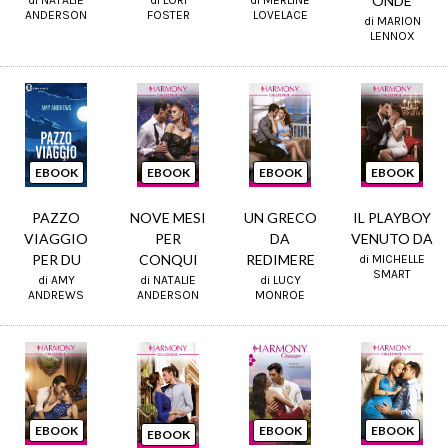
ONDE
di NATALIE
di LORI
di MERLINE
ANDERSON
FOSTER
LOVELACE
di MARION
LENNOX
EBOOK
EBOOK
EBOOK
EBOOK
PAZZO
NOVE MESI
UN GRECO
IL PLAYBOY
VIAGGIO
PER
DA
VENUTO DA
PER DU
CONQUI
REDIMERE
di MICHELLE
SMART
di AMY
di NATALIE
di LUCY
ANDREWS
ANDERSON
MONROE
EBOOK
EBOOK
EBOOK
EBOOK