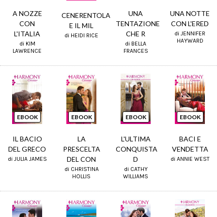
A NOZZE
UNA
UNA NOTTE
CENERENTOLA
CON
TENTAZIONE
CON L'ERED
E IL MIL
L'ITALIA
CHE R
di JENNIFER
di HEIDI RICE
HAYWARD
di KIM
di BELLA
LAWRENCE
FRANCES
EBOOK
EBOOK
EBOOK
EBOOK
IL BACIO
LA
L'ULTIMA
BACI E
DEL GRECO
PRESCELTA
CONQUISTA
VENDETTA
DEL CON
D
di JULIA JAMES
di ANNIE WEST
di CHRISTINA
di CATHY
HOLLIS
WILLIAMS