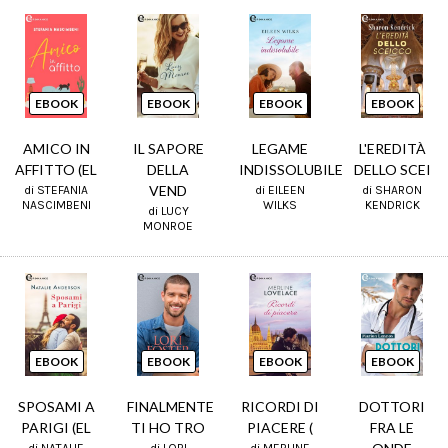
EBOOK
EBOOK
EBOOK
EBOOK
AMICO IN
IL SAPORE
LEGAME
L'EREDITÀ
AFFITTO (EL
DELLA
INDISSOLUBILE
DELLO SCEI
VEND
di STEFANIA
di EILEEN
di SHARON
NASCIMBENI
WILKS
KENDRICK
di LUCY
MONROE
EBOOK
EBOOK
EBOOK
EBOOK
SPOSAMI A
FINALMENTE
RICORDI DI
DOTTORI
PARIGI (EL
TI HO TRO
PIACERE (
FRA LE