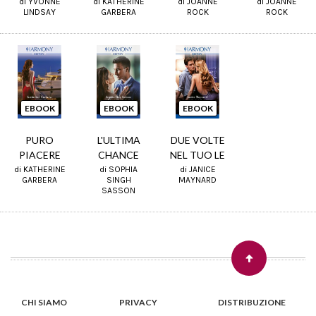
di YVONNE
di KATHERINE
di JOANNE
di JOANNE
LINDSAY
GARBERA
ROCK
ROCK
EBOOK
EBOOK
EBOOK
PURO
L'ULTIMA
DUE VOLTE
PIACERE
CHANCE
NEL TUO LE
di KATHERINE
di SOPHIA
di JANICE
GARBERA
SINGH
MAYNARD
SASSON
CHI SIAMO
PRIVACY
DISTRIBUZIONE