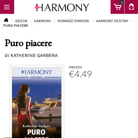
0
EBOOK
HARMONY
ROMANZI D'AMORE
HARMONY DESTINY
PURO PIACERE
Puro piacere
EBOOK
di KATHERINE GARBERA
LIBRI
PREZZO
€4.49
Calendario
FAQ