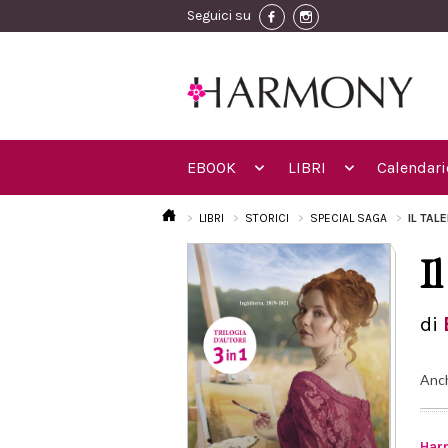
Seguici su
EBOOK
LIBRI
Calendari
LIBRI
STORICI
SPECIAL SAGA
IL TAL
I
di
Anc
Har