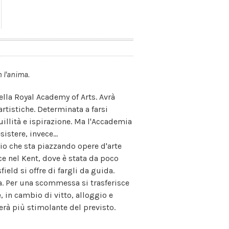
n l'anima.
ella Royal Academy of Arts. Avrà
rtistiche. Determinata a farsi
quillità e ispirazione. Ma l'Accademia
istere, invece...
rio che sta piazzando opere d'arte
uce nel Kent, dove è stata da poco
ield si offre di fargli da guida.
da. Per una scommessa si trasferisce
, in cambio di vitto, alloggio e
lerà più stimolante del previsto.