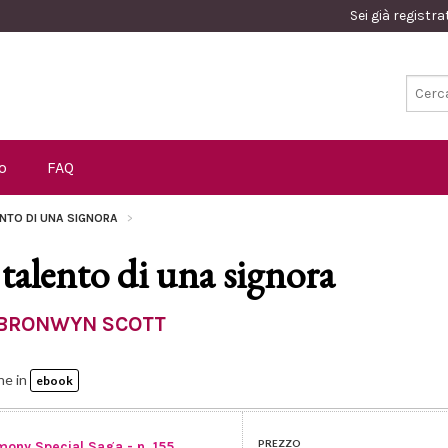
Sei già registr
o
FAQ
ENTO DI UNA SIGNORA
l talento di una signora
BRONWYN SCOTT
he in
ebook
PREZZO
mony Special Saga - n. 155