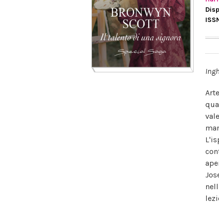
Disp
ISS
Ingh
Art
qua
vale
man
L'i
con
aper
Jos
nel
lezi