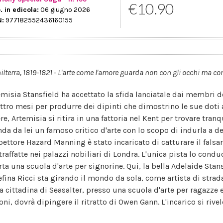
€10.90
. in edicola:
06 giugno 2026
N:
977182552436160155
ilterra, 1819-1821 - L'arte come l'amore guarda non con gli occhi ma co
emisia Stansfield ha accettato la sfida lanciatale dai membri d
ttro mesi per produrre dei dipinti che dimostrino le sue doti a
re, Artemisia si ritira in una fattoria nel Kent per trovare tran
da da lei un famoso critico d'arte con lo scopo di indurla a des
spettore Hazard Manning è stato incaricato di catturare il falsa
traffatte nei palazzi nobiliari di Londra. L'unica pista lo cond
ta una scuola d'arte per signorine. Qui, la bella Adelaide Stansf
efina Ricci sta girando il mondo da sola, come artista di stra
la cittadina di Seasalter, presso una scuola d'arte per ragazze e
oni, dovrà dipingere il ritratto di Owen Gann. L'incarico si rive