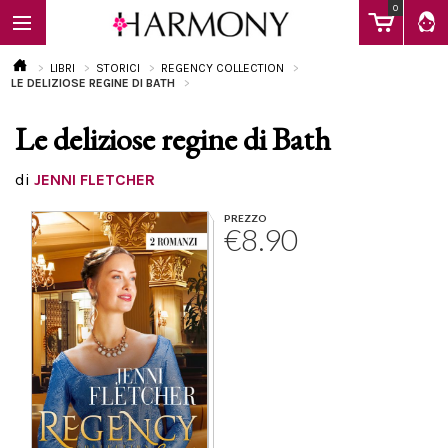
0
LIBRI
STORICI
REGENCY COLLECTION
LE DELIZIOSE REGINE DI BATH
Le deliziose regine di Bath
EBOOK
di
JENNI FLETCHER
LIBRI
PREZZO
€8.90
Calendario
FAQ