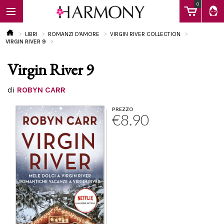
0
LIBRI
ROMANZI D'AMORE
VIRGIN RIVER COLLECTION
VIRGIN RIVER 9
Virgin River 9
EBOOK
di
ROBYN CARR
LIBRI
PREZZO
€8.90
Calendario
FAQ