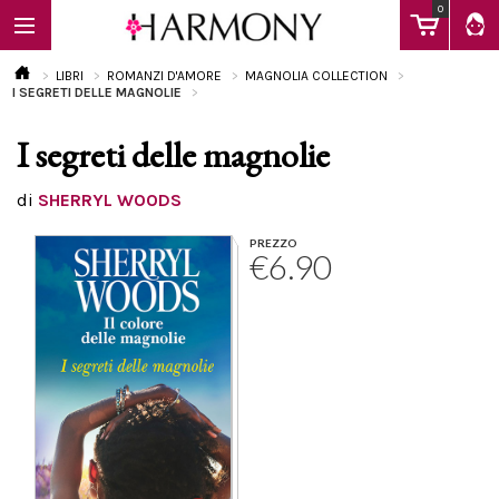
0
LIBRI
ROMANZI D'AMORE
MAGNOLIA COLLECTION
I SEGRETI DELLE MAGNOLIE
I segreti delle magnolie
EBOOK
di
SHERRYL WOODS
LIBRI
PREZZO
€6.90
Calendario
FAQ