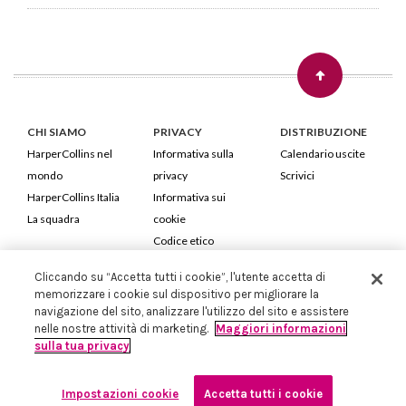
CHI SIAMO
PRIVACY
DISTRIBUZIONE
HarperCollins nel
Informativa sulla
Calendario uscite
mondo
privacy
Scrivici
HarperCollins Italia
Informativa sui
La squadra
cookie
Codice etico
Cliccando su “Accetta tutti i cookie”, l'utente accetta di
HarperCollins Italia S.p.A. Viale Monte Nero, 84 - 20135 Milano
memorizzare i cookie sul dispositivo per migliorare la
Cod. Fiscale e P.IVA 05946780151 - Capitale Sociale 258.250 €
navigazione del sito, analizzare l'utilizzo del sito e assistere
Iscritta in Milano al Registro delle imprese nr.198004 e REA nr.1051898
nelle nostre attività di marketing.
Maggiori informazioni
sulla tua privacy
Impostazioni cookie
Accetta tutti i cookie