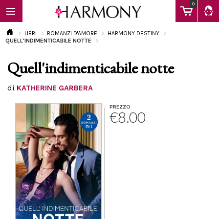
0
LIBRI
ROMANZI D'AMORE
HARMONY DESTINY
QUELL'INDIMENTICABILE NOTTE
Quell'indimenticabile notte
EBOOK
di
KATHERINE GARBERA
LIBRI
PREZZO
€8.00
Calendario
FAQ