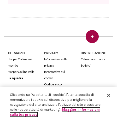
CHI SIAMO
PRIVACY
DISTRIBUZIONE
HarperCollins nel
Informativa sulla
Calendario uscite
mondo
privacy
Scrivici
HarperCollins Italia
Informativa sui
La squadra
cookie
Codice etico
Cliccando su “Accetta tutti i cookie”, l'utente accetta di
HarperCollins Italia S.p.A. Viale Monte Nero, 84 - 20135 Milano
memorizzare i cookie sul dispositivo per migliorare la
Cod. Fiscale e P.IVA 05946780151 - Capitale Sociale 258.250 €
navigazione del sito, analizzare l'utilizzo del sito e assistere
Iscritta in Milano al Registro delle imprese nr.198004 e REA nr.1051898
nelle nostre attività di marketing.
Maggiori informazioni
sulla tua privacy