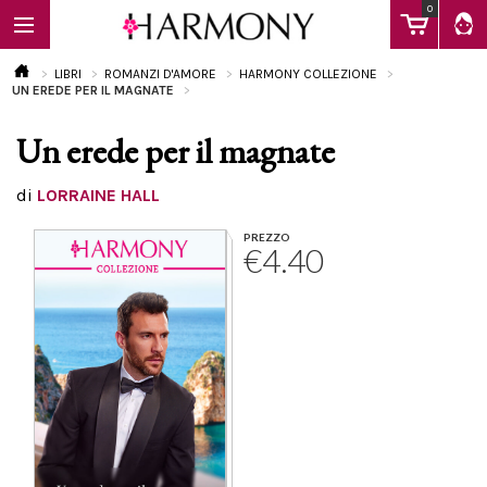
0
LIBRI
ROMANZI D'AMORE
HARMONY COLLEZIONE
UN EREDE PER IL MAGNATE
Un erede per il magnate
EBOOK
di
LORRAINE HALL
LIBRI
PREZZO
€4.40
Calendario
FAQ