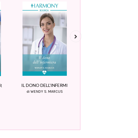
Next
IL DOTTORE SCOZZESE
IL DONO DELL'INFERMI
R
di ANNIE O'NEIL
di WENDY S. MARCUS