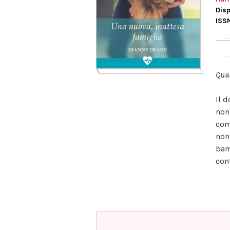
Disp
ISS
Quan
Il 
non
com
non
bam
con