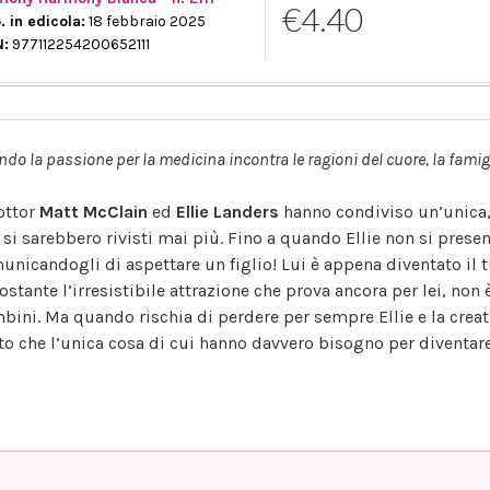
€4.40
. in edicola:
18 febbraio 2025
N:
977112254200652111
do la passione per la medicina incontra le ragioni del cuore, la famigl
dottor
Matt McClain
ed
Ellie Landers
hanno condiviso un’unica, 
 si sarebbero rivisti mai più. Fino a quando Ellie non si presen
unicandogli di aspettare un figlio! Lui è appena diventato il t
ostante l’irresistibile attrazione che prova ancora per lei, non 
bini. Ma quando rischia di perdere per sempre Ellie e la creat
to che l’unica cosa di cui hanno davvero bisogno per diventare