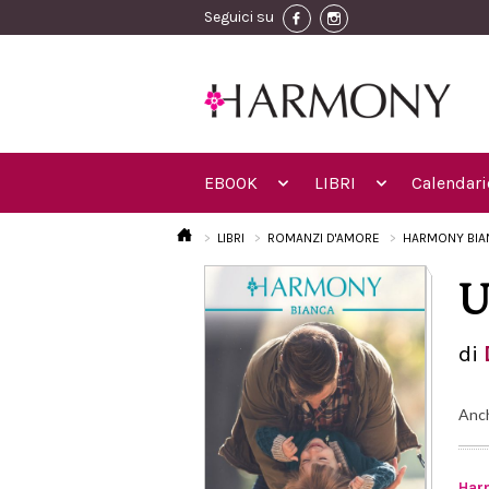
Seguici su
EBOOK
LIBRI
Calendari
LIBRI
ROMANZI D'AMORE
HARMONY BIA
U
di
Anc
Har