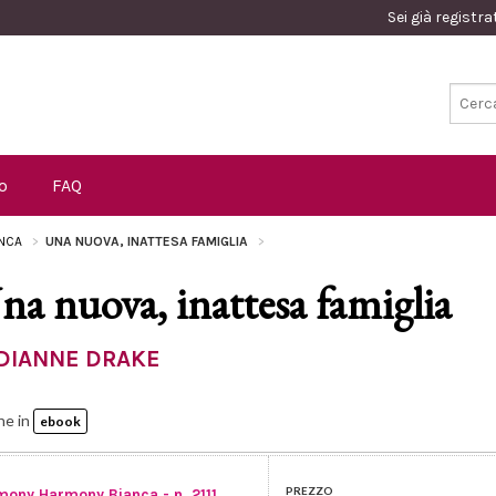
Sei già registr
o
FAQ
NCA
UNA NUOVA, INATTESA FAMIGLIA
na nuova, inattesa famiglia
DIANNE DRAKE
he in
ebook
PREZZO
mony Harmony Bianca - n. 2111