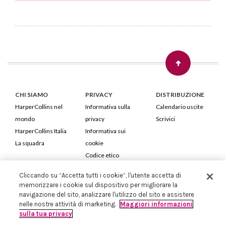
CHI SIAMO
PRIVACY
DISTRIBUZIONE
HarperCollins nel
Informativa sulla
Calendario uscite
mondo
privacy
Scrivici
HarperCollins Italia
Informativa sui
La squadra
cookie
Codice etico
Cliccando su “Accetta tutti i cookie”, l'utente accetta di
HarperCollins Italia S.p.A. Viale Monte Nero, 84 - 20135 Milano
memorizzare i cookie sul dispositivo per migliorare la
Cod. Fiscale e P.IVA 05946780151 - Capitale Sociale 258.250 €
navigazione del sito, analizzare l'utilizzo del sito e assistere
Iscritta in Milano al Registro delle imprese nr.198004 e REA nr.1051898
nelle nostre attività di marketing.
Maggiori informazioni
sulla tua privacy