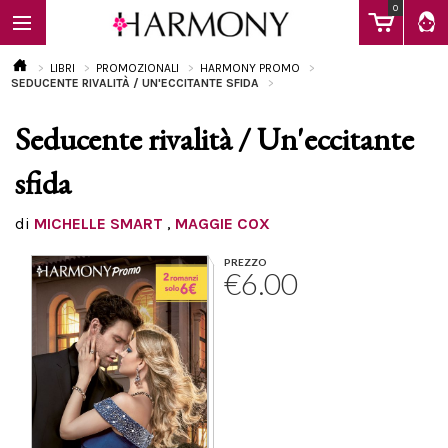
0
LIBRI
PROMOZIONALI
HARMONY PROMO
SEDUCENTE RIVALITÀ / UN'ECCITANTE SFIDA
Seducente rivalità / Un'eccitante
EBOOK
sfida
LIBRI
di
MICHELLE SMART
,
MAGGIE COX
PREZZO
€6.00
Calendario
FAQ