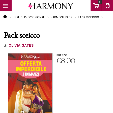
0
LIBRI
PROMOZIONALI
HARMONY PACK
PACK SCEICCO
Pack sceicco
EBOOK
di
OLIVIA GATES
LIBRI
PREZZO
€8.00
Calendario
FAQ