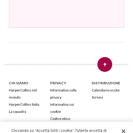
CHI SIAMO
PRIVACY
DISTRIBUZIONE
HarperCollins nel
Informativa sulla
Calendario uscite
mondo
privacy
Scrivici
HarperCollins Italia
Informativa sui
La squadra
cookie
Codice etico
Cliccando su “Accetta tutti i cookie”, l'utente accetta di
HarperCollins Italia S.p.A. Viale Monte Nero, 84 - 20135 Milano