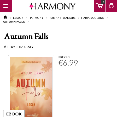
0
EBOOK
HARMONY
ROMANZI D'AMORE
HARPERCOLLINS
AUTUMN FALLS
Autumn Falls
EBOOK
di TAYLOR GRAY
LIBRI
PREZZO
€6.99
Calendario
FAQ