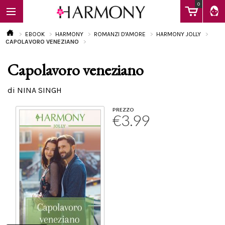
0
EBOOK
HARMONY
ROMANZI D'AMORE
HARMONY JOLLY
CAPOLAVORO VENEZIANO
Capolavoro veneziano
EBOOK
di NINA SINGH
LIBRI
PREZZO
€3.99
Calendario
FAQ