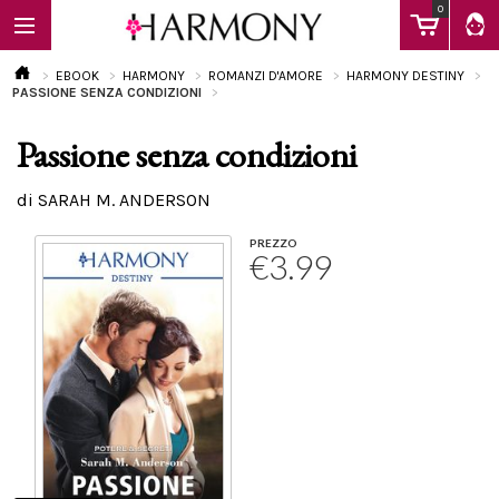
0
EBOOK
HARMONY
ROMANZI D'AMORE
HARMONY DESTINY
PASSIONE SENZA CONDIZIONI
Passione senza condizioni
EBOOK
di SARAH M. ANDERSON
LIBRI
PREZZO
€3.99
Calendario
FAQ