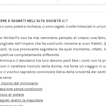
ERE E SEGRETI NELL'ALTA SOCIETÀ
6/7
 ci sono potere e ricchezza, ci sono segreti. A volte intrecciati in un'un
er McNeill's non ha mai nemmeno pensato di crearsi una famigl
vogliate nell'impero che ha costruito insieme ai suoi fratelli. 
kard, la sua provocante segretaria. Da quel momento, infatti, 
spettiva completamente differente.
himica e il desiderio tra loro devono però fare i conti con le p
 con il carattere risoluto della donna, ma forse un viaggio in
to il vischio sapranno convincere Delia della sincerità dei senti
a serie:
l ritorno del milionario
assione senza condizioni
ioco di potere
egreti dietro la maschera
assione rivale