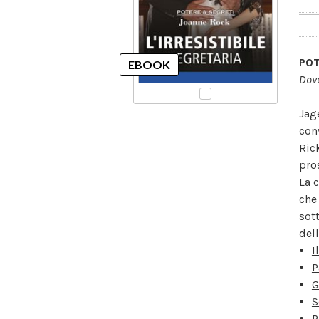
POT
Dove
Jag
con
Ric
pro
La c
che
sot
dell
I
P
G
S
P