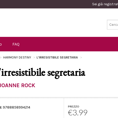
Sei già registr
o
FAQ
HARMONY DESTINY
L'IRRESISTIBILE SEGRETARIA
irresistibile segretaria
JOANNE ROCK
PREZZO
N:
9788858994214
€3.99