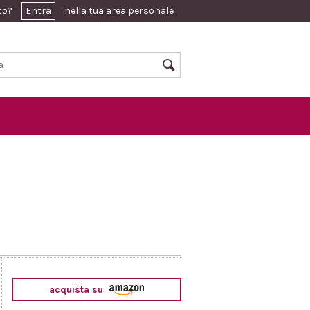
ato?
Entra
nella tua area personale
acquista su