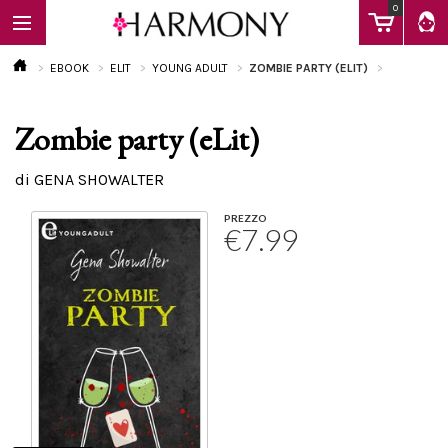
0
EBOOK
ELIT
YOUNG ADULT
ZOMBIE PARTY (ELIT)
Zombie party (eLit)
EBOOK
di GENA SHOWALTER
LIBRI
PREZZO
€7.99
Calendario
FAQ