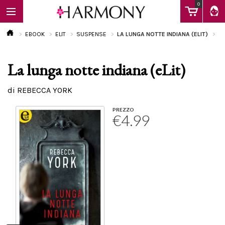
0
EBOOK
ELIT
SUSPENSE
LA LUNGA NOTTE INDIANA (ELIT)
La lunga notte indiana (eLit)
EBOOK
di REBECCA YORK
LIBRI
PREZZO
€4.99
Calendario
FAQ