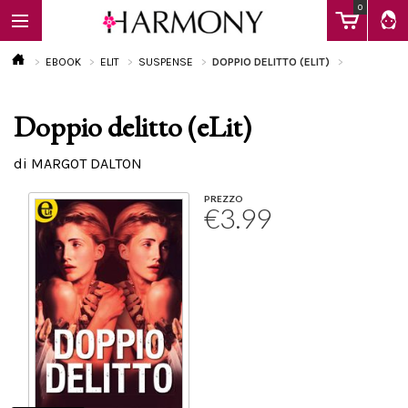
0
EBOOK
ELIT
SUSPENSE
DOPPIO DELITTO (ELIT)
Doppio delitto (eLit)
EBOOK
di MARGOT DALTON
LIBRI
PREZZO
€3.99
Calendario
FAQ