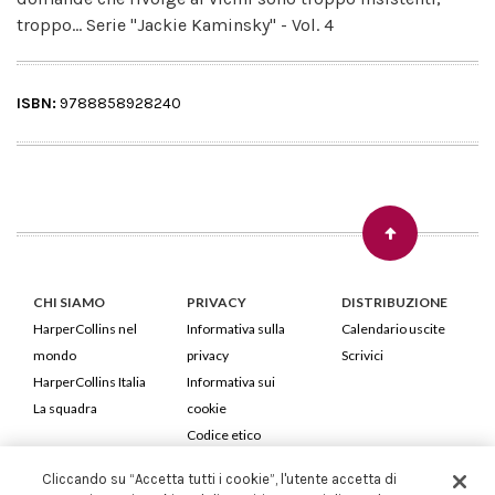
troppo... Serie "Jackie Kaminsky" - Vol. 4
ISBN:
9788858928240
CHI SIAMO
PRIVACY
DISTRIBUZIONE
HarperCollins nel
Informativa sulla
Calendario uscite
mondo
privacy
Scrivici
HarperCollins Italia
Informativa sui
La squadra
cookie
Codice etico
Cliccando su “Accetta tutti i cookie”, l'utente accetta di
HarperCollins Italia S.p.A. Viale Monte Nero, 84 - 20135 Milano