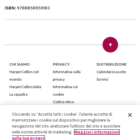
ISBN:
9788858959183
CHI SIAMO
PRIVACY
DISTRIBUZIONE
HarperCollins nel
Informativa sulla
Calendario uscite
mondo
privacy
Scrivici
HarperCollins Italia
Informativa sui
La squadra
cookie
Codice etico
Cliccando su “Accetta tutti i cookie”, l'utente accetta di
HarperCollins Italia S.p.A. Viale Monte Nero, 84 - 20135 Milano
memorizzare i cookie sul dispositivo per migliorare la
Cod. Fiscale e P.IVA 05946780151 - Capitale Sociale 258.250 €
navigazione del sito, analizzare l'utilizzo del sito e assistere
Iscritta in Milano al Registro delle imprese nr.198004 e REA nr.1051898
nelle nostre attività di marketing.
Maggiori informazioni
sulla tua privacy