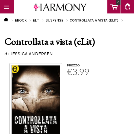
0
EBOOK
ELIT
SUSPENSE
CONTROLLATA A VISTA (ELIT)
Controllata a vista (eLit)
EBOOK
di JESSICA ANDERSEN
LIBRI
PREZZO
€3.99
Calendario
FAQ