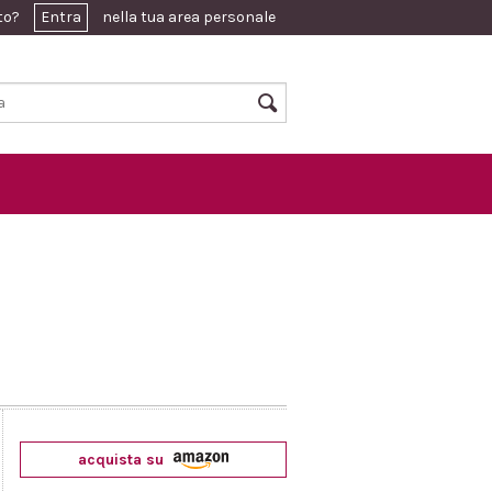
ato?
Entra
nella tua area personale
acquista su