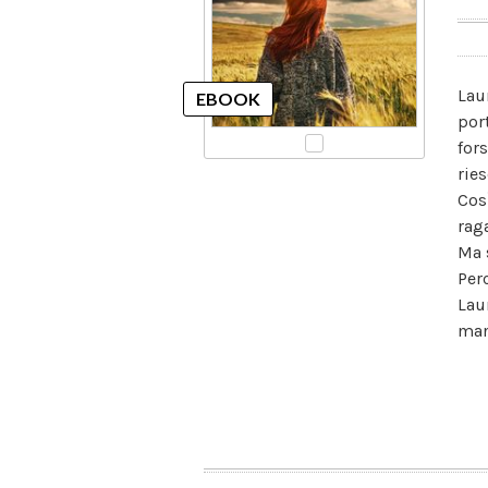
Lau
por
for
rie
Cos
rag
Ma 
Per
Lau
man