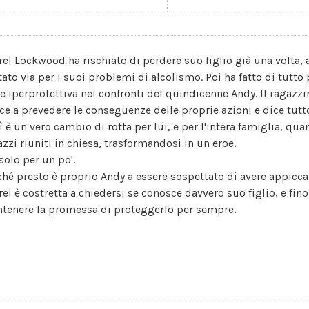
rel Lockwood ha rischiato di perdere suo figlio già una volta, a
tato via per i suoi problemi di alcolismo. Poi ha fatto di tutt
se iperprotettiva nei confronti del quindicenne Andy. Il ragazz
sce a prevedere le conseguenze delle proprie azioni e dice tutt
ì è un vero cambio di rotta per lui, e per l'intera famiglia, qua
azzi riuniti in chiesa, trasformandosi in un eroe.
solo per un po'.
ché presto è proprio Andy a essere sospettato di avere appiccat
rel è costretta a chiedersi se conosce davvero suo figlio, e fin
tenere la promessa di proteggerlo per sempre.