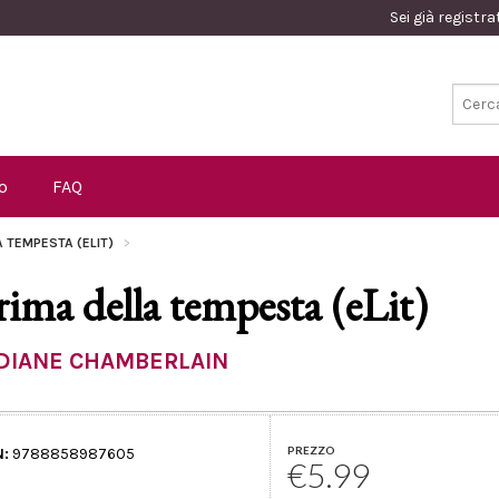
Sei già registr
o
FAQ
A TEMPESTA (ELIT)
rima della tempesta (eLit)
DIANE CHAMBERLAIN
PREZZO
N:
9788858987605
€5.99