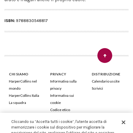
ISBN:
9788830548817
CHI SIAMO
PRIVACY
DISTRIBUZIONE
HarperCollins nel
Informativa sulla
Calendario uscite
mondo
privacy
Scrivici
HarperCollins Italia
Informativa sui
La squadra
cookie
Codice etico
Cliccando su “Accetta tutti i cookie”, l'utente accetta di
HarperCollins Italia S.p.A. Viale Monte Nero, 84 - 20135 Milano
memorizzare i cookie sul dispositivo per migliorare la
Cod. Fiscale e P.IVA 05946780151 - Capitale Sociale 258.250 €
navigazione del sito, analizzare l'utilizzo del sito e assistere