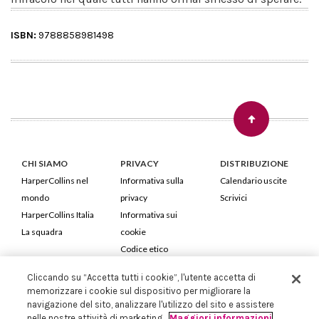
ISBN:
9788858981498
CHI SIAMO
PRIVACY
DISTRIBUZIONE
HarperCollins nel
Informativa sulla
Calendario uscite
mondo
privacy
Scrivici
HarperCollins Italia
Informativa sui
La squadra
cookie
Codice etico
Cliccando su “Accetta tutti i cookie”, l'utente accetta di
HarperCollins Italia S.p.A. Viale Monte Nero, 84 - 20135 Milano
memorizzare i cookie sul dispositivo per migliorare la
Cod. Fiscale e P.IVA 05946780151 - Capitale Sociale 258.250 €
navigazione del sito, analizzare l'utilizzo del sito e assistere
Iscritta in Milano al Registro delle imprese nr.198004 e REA nr.1051898
nelle nostre attività di marketing.
Maggiori informazioni