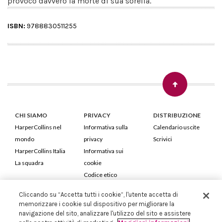
provocò davvero la morte di sua sorella.
ISBN:
9788830511255
CHI SIAMO
PRIVACY
DISTRIBUZIONE
HarperCollins nel
Informativa sulla
Calendario uscite
mondo
privacy
Scrivici
HarperCollins Italia
Informativa sui
La squadra
cookie
Codice etico
Cliccando su “Accetta tutti i cookie”, l'utente accetta di
HarperCollins Italia S.p.A. Viale Monte Nero, 84 - 20135 Milano
memorizzare i cookie sul dispositivo per migliorare la
Cod. Fiscale e P.IVA 05946780151 - Capitale Sociale 258.250 €
navigazione del sito, analizzare l'utilizzo del sito e assistere