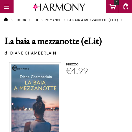
0
EBOOK
ELIT
ROMANCE
LA BAIA A MEZZANOTTE (ELIT)
La baia a mezzanotte (eLit)
EBOOK
di DIANE CHAMBERLAIN
LIBRI
PREZZO
€4.99
Calendario
FAQ