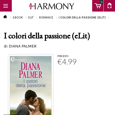
0
EBOOK
ELIT
ROMANCE
I COLORI DELLA PASSIONE (ELIT)
I colori della passione (eLit)
EBOOK
di DIANA PALMER
LIBRI
PREZZO
€4.99
Calendario
FAQ