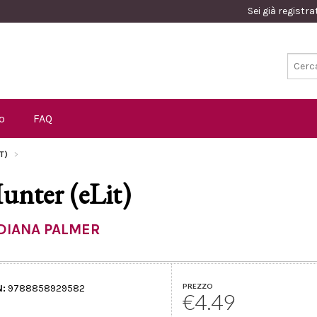
Sei già registr
o
FAQ
IT)
unter (eLit)
DIANA PALMER
PREZZO
N:
9788858929582
€4.49