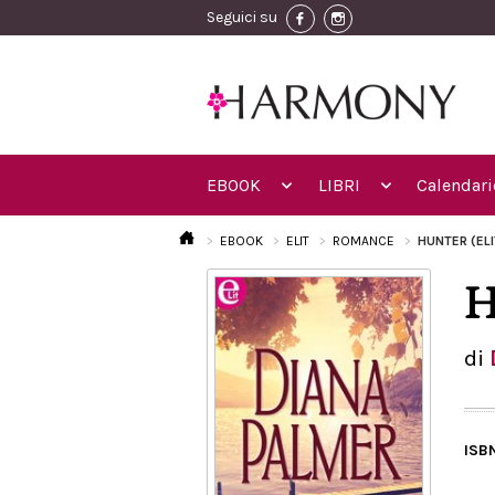
Seguici su
EBOOK
LIBRI
Calendari
EBOOK
ELIT
ROMANCE
HUNTER (EL
H
di
ISB