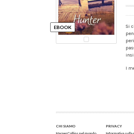
Si 
pen
per
pas
insi
I me
CHI SIAMO
PRIVACY
HarperCollins nel mondo
Informativa sulla 