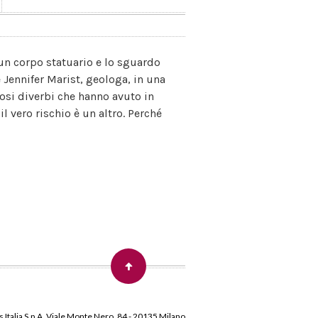
, un corpo statuario e lo sguardo
 Jennifer Marist, geologa, in una
osi diverbi che hanno avuto in
 vero rischio è un altro. Perché
 Italia S.p.A. Viale Monte Nero, 84 - 20135 Milano