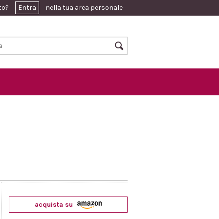
ato?
Entra
nella tua area personale
acquista su