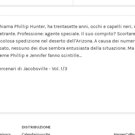
chiama Phillip Hunter, ha trentasette anni, occhi e capelli neri
etrante. Professione: agente speciale. Il suo compito? Scortare
icolosa spedizione nel deserto dell'Arizona. A causa dei numer
sato, nessuno dei due sembra entusiasta della situazione. Ma il
eme Phillip e Jennifer fanno scintille...
rcenari di Jacobsville - Vol. 1/3
DISTRIBUZIONE
privacy
Calendario uscite
HarperCollins