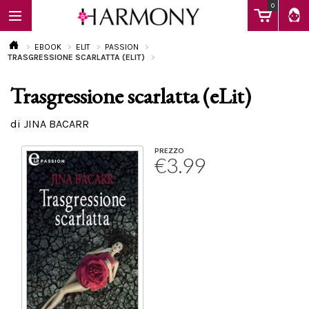
0
EBOOK
ELIT
PASSION
TRASGRESSIONE SCARLATTA (ELIT)
Trasgressione scarlatta (eLit)
EBOOK
di JINA BACARR
LIBRI
PREZZO
€3.99
Calendario
FAQ