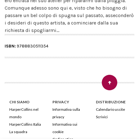
ero entrata nel suo atelier per ripararmi dalla pioggia.
Comunque adesso sono qui e, visto che ho bisogno di
passare un bel colpo di spugna sul passato, asseconderò
i desideri di questo artista, a cominciare dalla sua
richiesta di spogliarmi...
ISBN:
9788830511354
CHI SIAMO
PRIVACY
DISTRIBUZIONE
HarperCollins nel
Informativa sulla
Calendario uscite
mondo
privacy
Scrivici
HarperCollins Italia
Informativa sui
La squadra
cookie