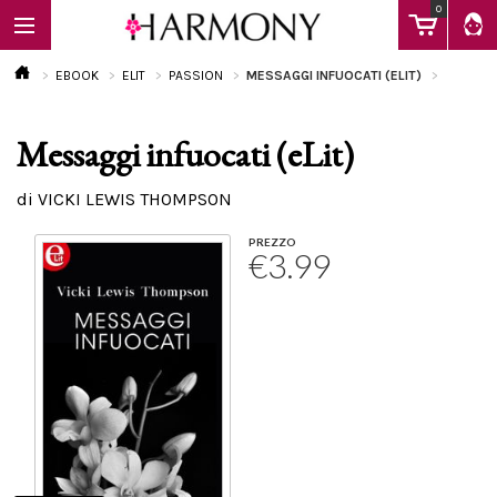
0
EBOOK
ELIT
PASSION
MESSAGGI INFUOCATI (ELIT)
Messaggi infuocati (eLit)
EBOOK
di VICKI LEWIS THOMPSON
LIBRI
PREZZO
€3.99
Calendario
FAQ