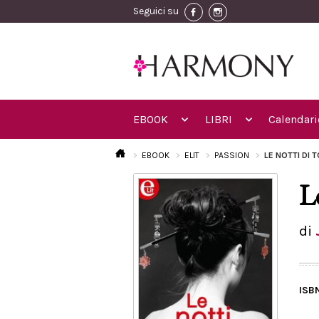
Seguici su
EBOOK
LIBRI
Calendari
EBOOK
ELIT
PASSION
LE NOTTI DI
L
di
ISB