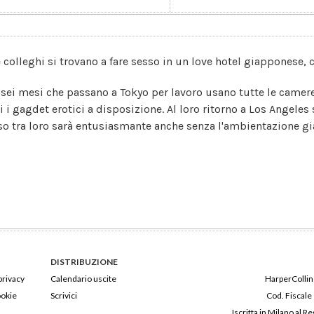
 colleghi si trovano a fare sesso in un love hotel giapponese, 
 sei mesi che passano a Tokyo per lavoro usano tutte le camere
i i gagdet erotici a disposizione. Al loro ritorno a Los Angeles s
so tra loro sarà entusiasmante anche senza l'ambientazione gi
DISTRIBUZIONE
privacy
Calendario uscite
HarperCollins
ookie
Scrivici
Cod. Fiscale
Iscritta in Milano al