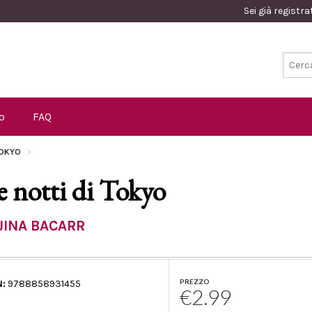
Sei già registr
o
FAQ
 TOKYO
e notti di Tokyo
JINA BACARR
PREZZO
N:
9788858931455
€2.99