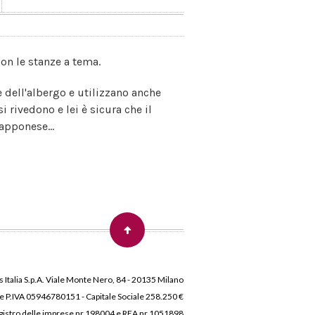
con le stanze a tema.
 dell'albergo e utilizzano anche
i rivedono e lei è sicura che il
apponese...
 Italia S.p.A. Viale Monte Nero, 84 - 20135 Milano
 e P.IVA 05946780151 - Capitale Sociale 258.250 €
 Registro delle imprese nr.198004 e REA nr.1051898