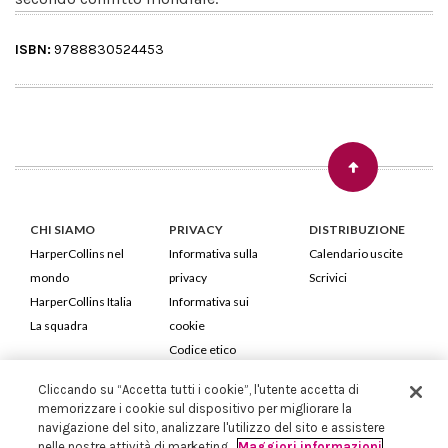
ISBN:
9788830524453
CHI SIAMO
PRIVACY
DISTRIBUZIONE
HarperCollins nel
Informativa sulla
Calendario uscite
mondo
privacy
Scrivici
HarperCollins Italia
Informativa sui
La squadra
cookie
Codice etico
Cliccando su “Accetta tutti i cookie”, l'utente accetta di
HarperCollins Italia S.p.A. Viale Monte Nero, 84 - 20135 Milano
memorizzare i cookie sul dispositivo per migliorare la
Cod. Fiscale e P.IVA 05946780151 - Capitale Sociale 258.250 €
navigazione del sito, analizzare l'utilizzo del sito e assistere
Iscritta in Milano al Registro delle imprese nr.198004 e REA nr.1051898
nelle nostre attività di marketing.
Maggiori informazioni