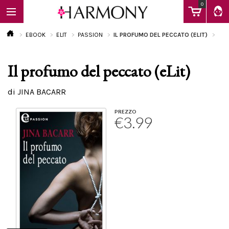
0
EBOOK
ELIT
PASSION
IL PROFUMO DEL PECCATO (ELIT)
Il profumo del peccato (eLit)
EBOOK
di JINA BACARR
LIBRI
PREZZO
€3.99
Calendario
FAQ