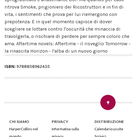
ritrova Smoke, prigioniero dei Ricostruttori e in fin di
vita, i sentimenti che prova per lui riemergono con
prepotenza. E in quel momento capisce di dover
scegliere se lottare contro l'oscurità che minaccia di
travolgerla, o rischiare di perdere per sempre coloro che
ama. Aftertime novels: Aftertime - il risveglio Tomorrow -
la rinascita Horizon - l'alba di un nuovo giorno
ISBN:
9788858962435
CHI SIAMO
PRIVACY
DISTRIBUZIONE
HarperCollins nel
Informativa sulla
Calendario uscite
mondo
privacy
Scrivici