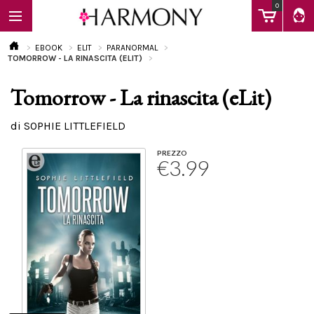
0
EBOOK
ELIT
PARANORMAL
TOMORROW - LA RINASCITA (ELIT)
Tomorrow - La rinascita (eLit)
EBOOK
di SOPHIE LITTLEFIELD
LIBRI
PREZZO
€3.99
Calendario
FAQ