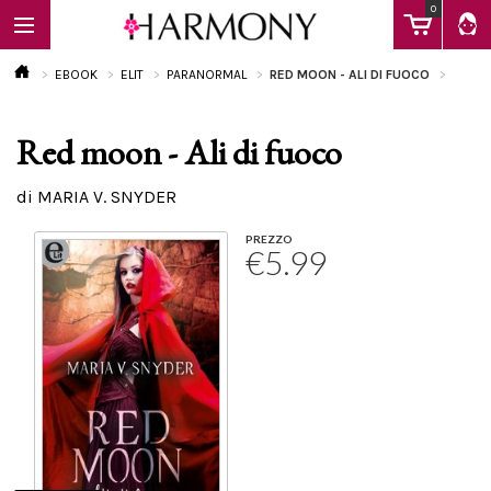
0
EBOOK
ELIT
PARANORMAL
RED MOON - ALI DI FUOCO
Red moon - Ali di fuoco
EBOOK
di MARIA V. SNYDER
LIBRI
PREZZO
€5.99
Calendario
FAQ