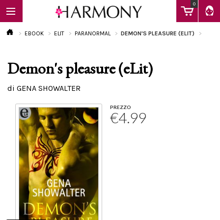
0
EBOOK
ELIT
PARANORMAL
DEMON'S PLEASURE (ELIT)
Demon's pleasure (eLit)
EBOOK
di GENA SHOWALTER
LIBRI
PREZZO
€4.99
Calendario
FAQ