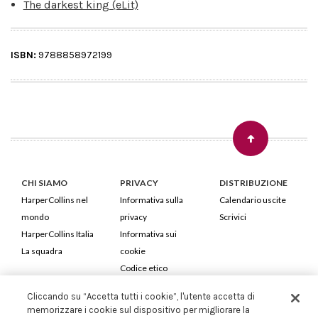
The darkest king (eLit)
ISBN:
9788858972199
CHI SIAMO
PRIVACY
DISTRIBUZIONE
HarperCollins nel
Informativa sulla
Calendario uscite
mondo
privacy
Scrivici
HarperCollins Italia
Informativa sui
La squadra
cookie
Codice etico
Cliccando su “Accetta tutti i cookie”, l'utente accetta di
HarperCollins Italia S.p.A. Viale Monte Nero, 84 - 20135 Milano
memorizzare i cookie sul dispositivo per migliorare la