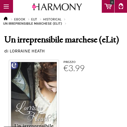
0
EBOOK
ELIT
HISTORICAL
UN IRREPRENSIBILE MARCHESE (ELIT)
Un irreprensibile marchese (eLit)
EBOOK
di LORRAINE HEATH
LIBRI
PREZZO
€3.99
Calendario
FAQ