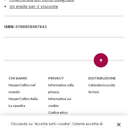
Un erede per il visconte
ISBN:
9788858987643
CHI SIAMO
PRIVACY
DISTRIBUZIONE
HarperCollins nel
Informativa sulla
Calendario uscite
mondo
privacy
Scrivici
HarperCollins Italia
Informativa sui
La squadra
cookie
Codice etico
Cliccando su “Accetta tutti i cookie”, l'utente accetta di
HarperCollins Italia S.p.A. Viale Monte Nero, 84 - 20135 Milano