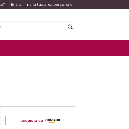
ato?
Entra
nella tua area personale
acquista su