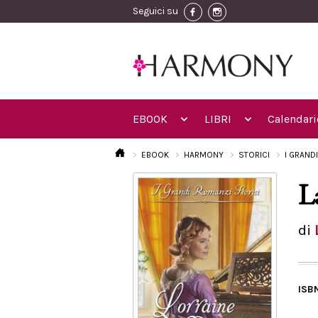
Seguici su
EBOOK
LIBRI
Calendari
EBOOK
HARMONY
STORICI
I GRAND
L
di
ISB