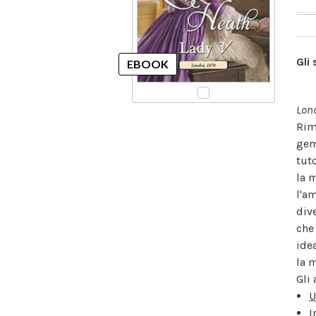
Gli
Lond
Rima
gem
tut
la 
l'a
div
che
ide
la 
Gli 
U
I