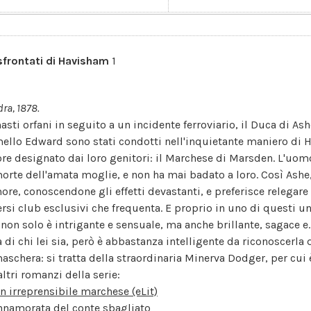
 sfrontati di Havisham
1
ra, 1878.
sti orfani in seguito a un incidente ferroviario, il Duca di Ash
ello Edward sono stati condotti nell'inquietante maniero di H
ore designato dai loro genitori: il Marchese di Marsden. L'uom
morte dell'amata moglie, e non ha mai badato a loro. Così Ashe,
more, conoscendone gli effetti devastanti, e preferisce relegare
ersi club esclusivi che frequenta. E proprio in uno di questi un
 non solo è intrigante e sensuale, ma anche brillante, sagace e.
a di chi lei sia, però è abbastanza intelligente da riconoscerla
maschera: si tratta della straordinaria Minerva Dodger, per cui 
altri romanzi della serie:
n irreprensibile marchese (eLit)
nnamorata del conte sbagliato