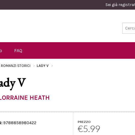
Sei già registr
o
FAQ
I ROMANZI STORICI
LADY V
ady V
LORRAINE HEATH
PREZZO
N:
9788858980422
€5.99